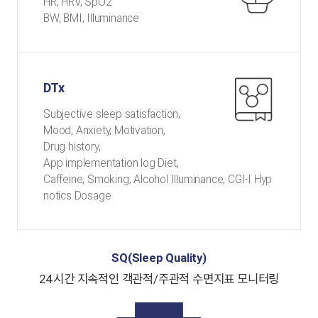
HR, HRV, SpO2
BW, BMI, Illuminance
DTx
Subjective sleep satisfaction,
Mood, Anxiety, Motivation,
Drug history,
App implementation log Diet,
Caffeine, Smoking, Alcohol Illuminance, CGI-I Hyp
notics Dosage
SQ(Sleep Quality)
24시간 지속적인 객관적/주관적 수면지표 모니터링